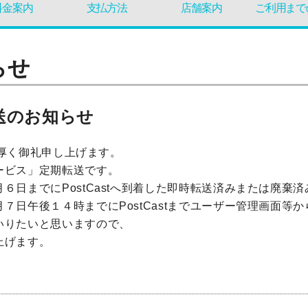
料金案内
支払方法
店舗案内
ご利用まで
らせ
送のお知らせ
り厚く御礼申し上げます。
ービス」定期転送です。
６日までにPostCastへ到着した即時転送済みまたは廃棄
７日午後１４時までにPostCastまでユーザー管理画面等
いりたいと思いますので、
上げます。