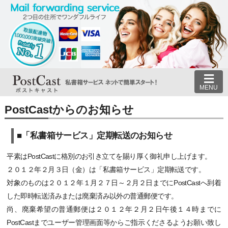
MENU
PostCastからのお知らせ
■「私書箱サービス」定期転送のお知らせ
平素はPostCastに格別のお引き立てを賜り厚く御礼申し上げます。
２０１２年２月３日（金）は「私書箱サービス」定期転送です。
対象のものは２０１２年１月２７日～２月２日までにPostCastへ到着
した即時転送済みまたは廃棄済み以外の普通郵便です。
尚、廃棄希望の普通郵便は２０１２年２月２日午後１４時までに
PostCastまでユーザー管理画面等からご指示くださるようお願い致し