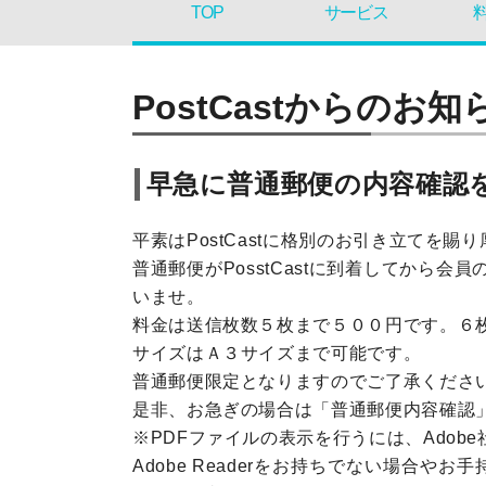
TOP
サービス
PostCastからのお知
早急に普通郵便の内容確認
平素はPostCastに格別のお引き立てを賜
普通郵便がPosstCastに到着してか
いませ。
料金は送信枚数５枚まで５００円です。６
サイズはＡ３サイズまで可能です。
普通郵便限定となりますのでご了承くださ
是非、お急ぎの場合は「普通郵便内容確認
※PDFファイルの表示を行うには、Adobe社の
Adobe Readerをお持ちでない場合やお手