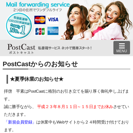
MENU
PostCastからのお知らせ
★夏季休業のお知らせ★
拝啓 平素はPostCastに格別のお引き立てを賜り厚く御礼申し上げま
す。
誠に勝手ながら、
平成２３年８月１１日～１５日までお休み
させてい
ただきます。
「新規会員登録」
は休業中もWebサイトから２４時間受け付けており
ます。