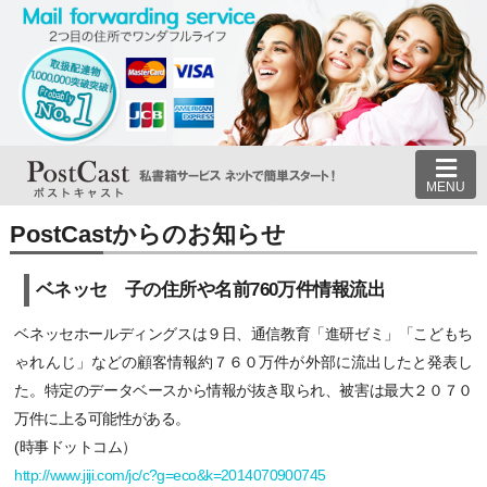
MENU
PostCastからのお知らせ
ベネッセ 子の住所や名前760万件情報流出
ベネッセホールディングスは９日、通信教育「進研ゼミ」「こどもち
ゃれんじ」などの顧客情報約７６０万件が外部に流出したと発表し
た。特定のデータベースから情報が抜き取られ、被害は最大２０７０
万件に上る可能性がある。
(時事ドットコム）
http://www.jiji.com/jc/c?g=eco&k=2014070900745