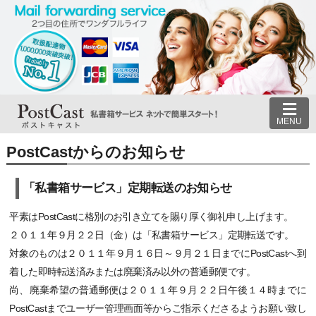
MENU
PostCastからのお知らせ
「私書箱サービス」定期転送のお知らせ
平素はPostCastに格別のお引き立てを賜り厚く御礼申し上げます。
２０１１年９月２２日（金）は「私書箱サービス」定期転送です。
対象のものは２０１１年９月１６日～９月２１日までにPostCastへ到
着した即時転送済みまたは廃棄済み以外の普通郵便です。
尚、廃棄希望の普通郵便は２０１１年９月２２日午後１４時までに
PostCastまでユーザー管理画面等からご指示くださるようお願い致し