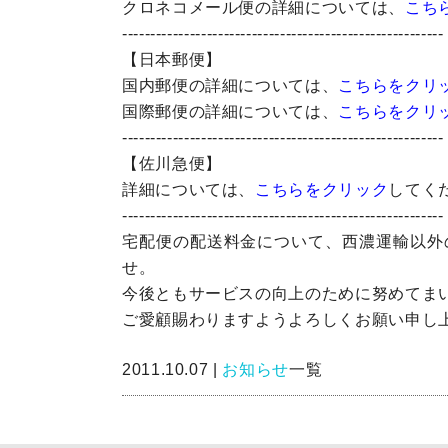
クロネコメール便の詳細については、
こち
---------------------------------------------------------
【日本郵便】
国内郵便の詳細については、
こちらをクリ
国際郵便の詳細については、
こちらをクリ
---------------------------------------------------------
【佐川急便】
詳細については、
こちらをクリック
してく
---------------------------------------------------------
宅配便の配送料金について、西濃運輸以外
せ。
今後ともサービスの向上のために努めてま
ご愛顧賜わりますようよろしくお願い申し
2011.10.07 |
お知らせ
一覧