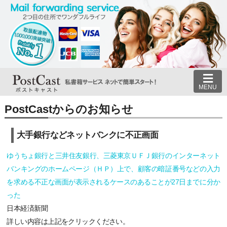
MENU
PostCastからのお知らせ
大手銀行などネットバンクに不正画面
ゆうちょ銀行と三井住友銀行、三菱東京ＵＦＪ銀行のインターネット
バンキングのホームページ（ＨＰ）上で、顧客の暗証番号などの入力
を求める不正な画面が表示されるケースのあることが27日までに分か
った
日本経済新聞
詳しい内容は上記をクリックください。